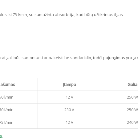
alus iki 75 l/min, su sumažinta absorbcija, kad būtų užtikrintas ilgas
filtrai gali būti sumontuoti ar pakeisti be sandariklio, todėl pajungimas yra g
ašumas
Įtampa
Galia
50 l/min
12 V
250 W
50 l/min
230 V
250 W
75 l/min
12 V
240 W
).