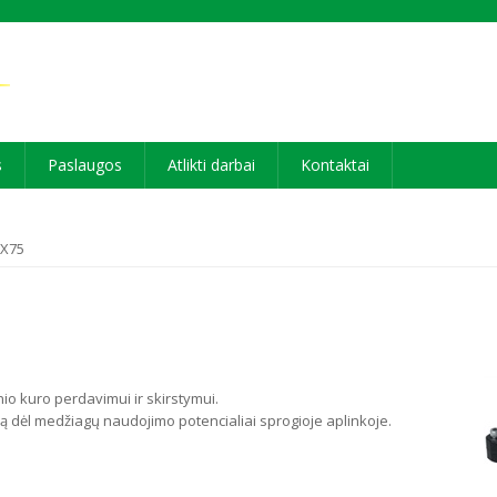
s
Paslaugos
Atlikti darbai
Kontaktai
EX75
inio kuro perdavimui ir skirstymui.
tyvą dėl medžiagų naudojimo potencialiai sprogioje aplinkoje.