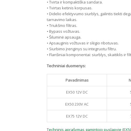
• Tvirta ir kompaktiška sandara.
• Tvirtas ketinis korpusas.
• Didelio efektyvumo siurblys, galintis tiekti deg
tarnavimo laikas.
• Triukšmo filtras.
• Bypass vožtuvas.
• Šiluminė apsauga.
• Apsauginis vožtuvas ir slėgio ribotuvas.
• Siurbimo įrenginys su integruotu filtru.
• Flanšiniai komponentai: siurblys, skaitiklis ir 
Techniniai duomenys:
Pavadinimas
N
EX50 12V DC
EX50 230V AC
EX75 12V DC
Techninis aprašymas gamintojo puslapyje (EX50