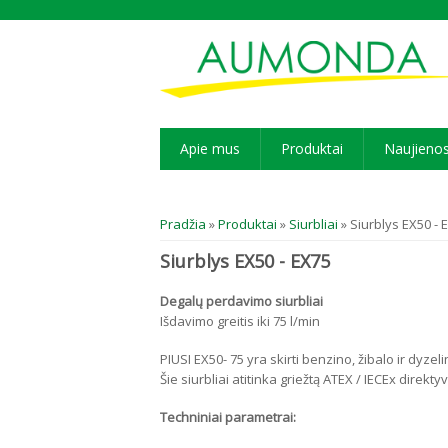
Apie mus
Produktai
Naujieno
Jūs esate čia
Pradžia
»
Produktai
»
Siurbliai
» Siurblys EX50 - 
Siurblys EX50 - EX75
Degalų perdavimo siurbliai
Išdavimo greitis iki 75 l/min
PIUSI EX50- 75 yra skirti benzino, žibalo ir dyzel
Šie siurbliai atitinka griežtą ATEX / IECEx direk
Techniniai parametrai: