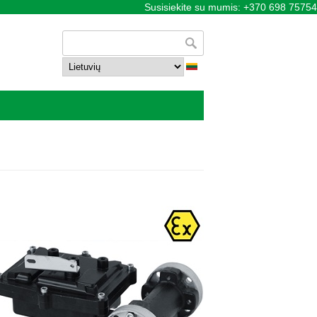
Susisiekite su mumis: +370 698 75754
Paieškos forma
Paieška