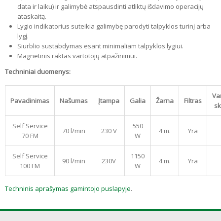
data ir laiku) ir galimybė atspausdinti atliktų išdavimo operacijų
ataskaitą.
Lygio indikatorius suteikia galimybę parodyti talpyklos turinį arba
lygį.
Siurblio sustabdymas esant minimaliam talpyklos lygiui.
Magnetinis raktas vartotojų atpažinimui.
Techniniai duomenys:
Va
Pavadinimas
Našumas
Įtampa
Galia
Žarna
Filtras
sk
Self Service
550
70 l/min
230 V
4 m.
Yra
70 FM
W
Self Service
1150
90 l/min
230V
4 m.
Yra
100 FM
W
Techninis aprašymas gamintojo puslapyje
.