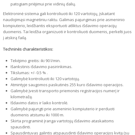
patogiam priėjimui prie vidinių dalių.
Elektroninė sistema gali kontroliuoti iki 120 vartotojų, įskaitant
naudojimąsi magnetiniu raktu. Galimas pajungimas prie asmeninio
kompiuterio, leidžiantis eksportuoti atliktus išdavimo operacijų
duomenis. Tai leidžia organizuoti ir kontroliuoti duomenis, perkelti juos
į atskirą failą.
Techninės charakteristikos:
Tekėjimo greitis: iki 90 l/min.
Išankstinis išdavimo pasirinkimas.
Tikslumas: +/- 0.5 % .
Galimybė kontroliuoti iki 120 vartotojų.
Atmintyje saugomos paskutinės 255 kuro išdavimo operacijos.
Galimybė įvesti transporto priemonės registracijos numerį ir
kilometražą.
Išdavimo datos ir laiko kontrolė.
Galimybė pajungti prie asmeninio kompiuterio ir perduoti
duomenis atstumu iki 1000 m.
Skirta programinė įranga vartotojų išdavimo ataskaitoms
spausdinti.
Spausdintuvas galintis atspausdinti išdavimo operacijos kvitą (su