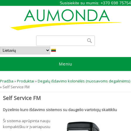
Susisiekite su mumis: +370 698 75754
Paieškos forma
Paieška
Meniu
Jūs esate čia
Pradžia
»
Produktai
»
Degalų išdavimo kolonėlės (nuosavoms degalinėms)
» Self Service FM
Self Service FM
Dyzelinio kuro išdavimo sistemos su daugelio vartotojų skaitikliu
Ši sistema aprūpinta nauju
kompaktišku ir įvairiapusiu