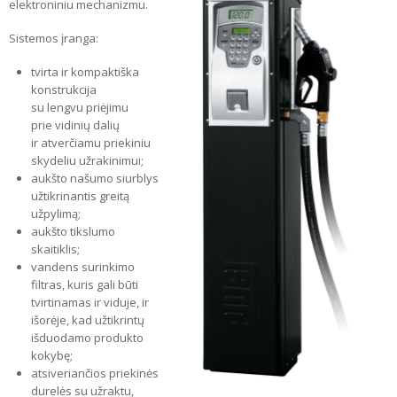
elektroniniu mechanizmu.
Sistemos įranga:
tvirta ir kompaktiška
konstrukcija
su lengvu priėjimu
prie vidinių dalių
ir atverčiamu priekiniu
skydeliu užrakinimui;
aukšto našumo siurblys
užtikrinantis greitą
užpylimą;
aukšto tikslumo
skaitiklis;
vandens surinkimo
filtras, kuris gali būti
tvirtinamas ir viduje, ir
išorėje, kad užtikrintų
išduodamo produkto
kokybę;
atsiveriančios priekinės
durelės su užraktu,