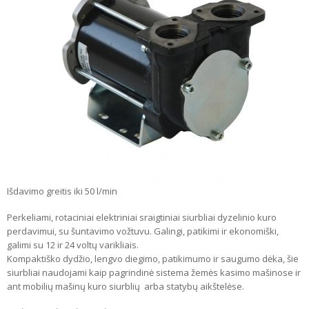
Išdavimo greitis iki 50 l/min
Perkeliami, rotaciniai elektriniai sraigtiniai siurbliai dyzelinio kuro
perdavimui, su šuntavimo vožtuvu. Galingi, patikimi ir ekonomiški,
galimi su 12 ir 24 voltų varikliais.
Kompaktiško dydžio, lengvo diegimo, patikimumo ir saugumo dėka, šie
siurbliai naudojami kaip pagrindinė sistema žemės kasimo mašinose ir
ant mobilių mašinų kuro siurblių arba statybų aikštelėse.