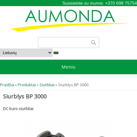
Susisiekite su mumis: +370 698 75754
Paieškos forma
Paieška
Meniu
Jūs esate čia
Pradžia
»
Produktai
»
Siurbliai
» Siurblys BP 3000
Siurblys BP 3000
DC kuro siurbliai