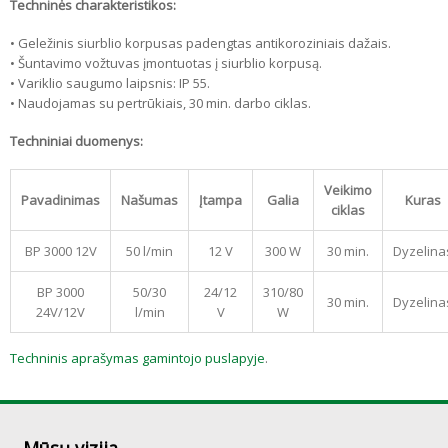
Techninės charakteristikos:
• Geležinis siurblio korpusas padengtas antikoroziniais dažais.
• Šuntavimo vožtuvas įmontuotas į siurblio korpusą.
• Variklio saugumo laipsnis: IP 55.
• Naudojamas su pertrūkiais, 30 min. darbo ciklas.
Techniniai duomenys:
Veikimo
Pavadinimas
Našumas
Įtampa
Galia
Kuras
ciklas
BP 3000 12V
50 l/min
12 V
300 W
30 min.
Dyzelina
BP 3000
50/30
24/12
310/80
30 min.
Dyzelina
24V/12V
l/min
V
W
Techninis aprašymas gamintojo puslapyje
.
Mūsų vizija