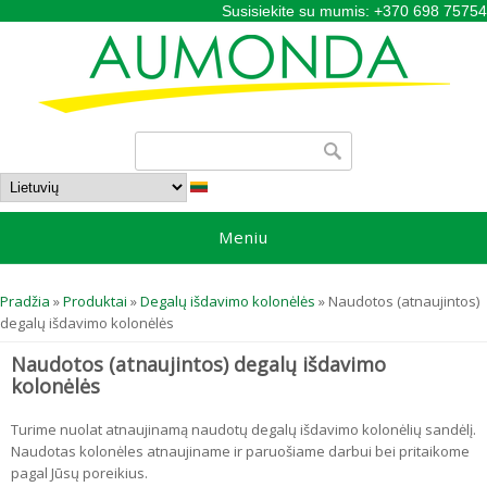
Susisiekite su mumis: +370 698 75754
Paieškos forma
Paieška
Meniu
Jūs esate čia
Pradžia
»
Produktai
»
Degalų išdavimo kolonėlės
» Naudotos (atnaujintos)
degalų išdavimo kolonėlės
Naudotos (atnaujintos) degalų išdavimo
kolonėlės
Turime nuolat atnaujinamą naudotų degalų išdavimo kolonėlių sandėlį.
Naudotas kolonėles atnaujiname ir paruošiame darbui bei pritaikome
pagal Jūsų poreikius.