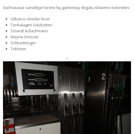
Dažniausiai sandėlyje turime šių gamintojų degalų išdavimo kolonėles:
Gilbarco Veeder-Root
Tankalagen Salzkotten
Scheidt & Bachmann
Wayne Dresser
Schlumberger
Tokheim
>