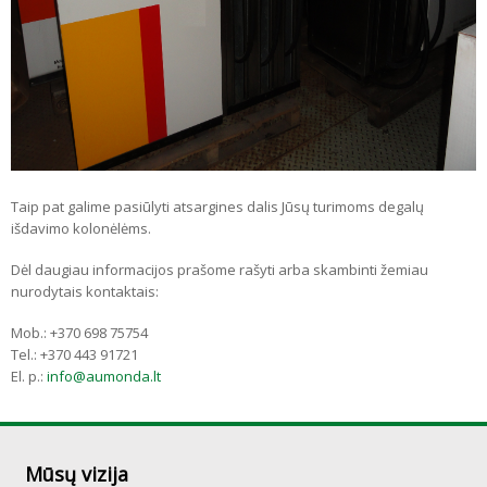
​Taip pat galime pasiūlyti atsargines dalis Jūsų turimoms degalų
išdavimo kolonėlėms.
Dėl daugiau informacijos prašome rašyti arba skambinti žemiau
nurodytais kontaktais:
Mob.: +370 698 75754
Tel.: +370 443 91721
El. p.:
info@aumonda.lt
Mūsų vizija